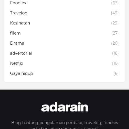
Foodies
(63)
Travelog
(49)
Kesihatan
(29)
filem
(27)
Drama
(20)
advertorial
(16)
Netflix
(10)
Gaya hidup
(6)
Blog tentang pengalaman peribadi, travelog, foodies
serta berkaitan dengan isu semasa