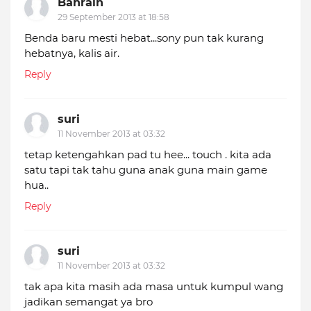
Bahrain
29 September 2013 at 18:58
Benda baru mesti hebat...sony pun tak kurang
hebatnya, kalis air.
Reply
suri
11 November 2013 at 03:32
tetap ketengahkan pad tu hee... touch . kita ada
satu tapi tak tahu guna anak guna main game
hua..
Reply
suri
11 November 2013 at 03:32
tak apa kita masih ada masa untuk kumpul wang
jadikan semangat ya bro