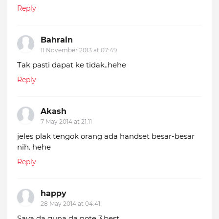
Reply
Bahrain
11 November 2013 at 07:49
Tak pasti dapat ke tidak..hehe
Reply
Akash
7 May 2014 at 21:11
jeles plak tengok orang ada handset besar-besar
nih. hehe
Reply
happy
28 May 2014 at 04:41
Saya da guna da note 3.best..