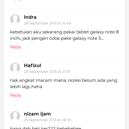
Indra
28 September 2013 at 14:49
kebetulan aku sekarang pakai tablet galaxy note 8
inchi, jadi pengen coba pake galaxy note 3...
Reply
Hafizul
28 September 2013 at 21:39
nak angkat macam mana..rezeki belum ada yang
lebih lagi..haha
Reply
nizam ijam
29 September 2013 at 08:30
hang dah beli ker??? hehehehee