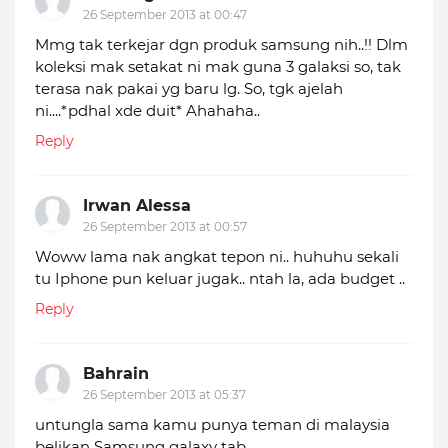
26 September 2013 at 00:47
Mmg tak terkejar dgn produk samsung nih..!! Dlm
koleksi mak setakat ni mak guna 3 galaksi so, tak
terasa nak pakai yg baru lg. So, tgk ajelah
ni....*pdhal xde duit* Ahahaha..
Reply
Irwan Alessa
26 September 2013 at 00:57
Woww lama nak angkat tepon ni.. huhuhu sekali
tu Iphone pun keluar jugak.. ntah la, ada budget ..
Reply
Bahrain
26 September 2013 at 05:37
untungla sama kamu punya teman di malaysia
belikan Samsung galaxy tab...