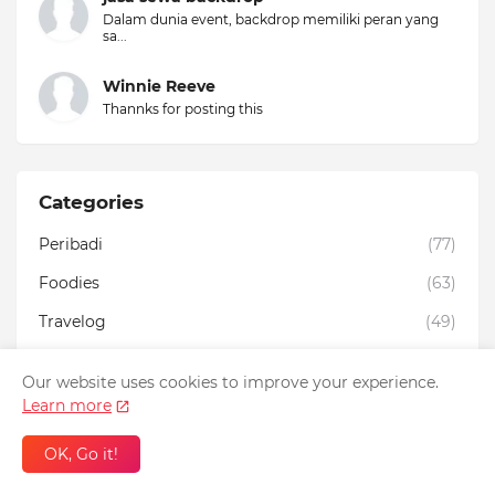
Dalam dunia event, backdrop memiliki peran yang
sa...
Winnie Reeve
Thannks for posting this
Categories
Peribadi
(77)
Foodies
(63)
Travelog
(49)
Kesihatan
(29)
Our website uses cookies to improve your experience.
filem
(27)
Learn more
Drama
(20)
OK, Go it!
advertorial
(16)