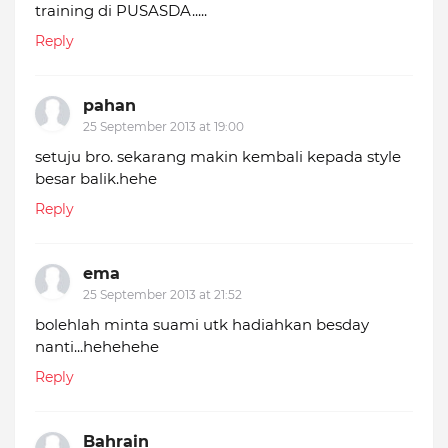
training di PUSASDA.....
Reply
pahan
25 September 2013 at 19:00
setuju bro. sekarang makin kembali kepada style
besar balik.hehe
Reply
ema
25 September 2013 at 21:52
bolehlah minta suami utk hadiahkan besday
nanti...hehehehe
Reply
Bahrain