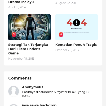
Drama Melayu
August 22, 2019
April 15, 2014
3
4
Strategi Tak Terjangka
Kematian Penuh Tragis
Dari Filem Ender's
October 25, 2013
Game
November 19, 2013
Comments
Anonymous
Patutnya diharamkan SPaylater ni, aku yang T18
pun...
jasa sewa backdrop