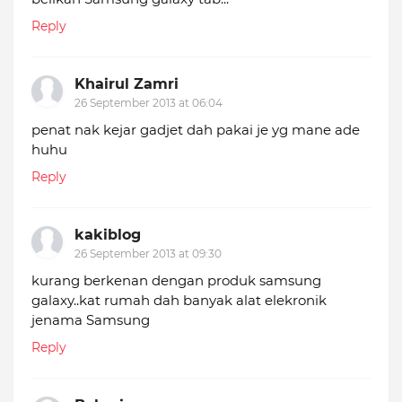
Reply
Khairul Zamri
26 September 2013 at 06:04
penat nak kejar gadjet dah pakai je yg mane ade
huhu
Reply
kakiblog
26 September 2013 at 09:30
kurang berkenan dengan produk samsung
galaxy..kat rumah dah banyak alat elekronik
jenama Samsung
Reply