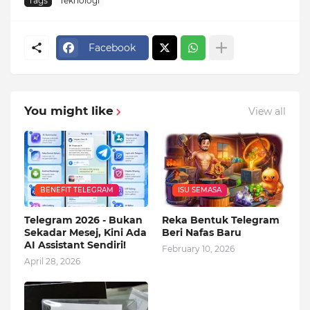
Tags
Teknologi
Facebook
You might like
View all
BENEFIT TELEGRAM
ISU SEMASA
Telegram 2026 - Bukan
Reka Bentuk Telegram
Sekadar Mesej, Kini Ada
Beri Nafas Baru
AI Assistant Sendiri!
February 10, 2026
April 28, 2026