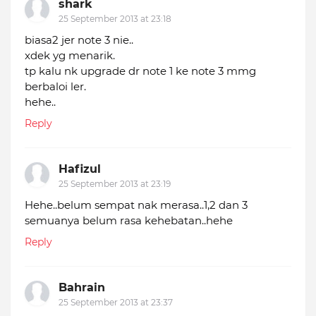
shark
25 September 2013 at 23:18
biasa2 jer note 3 nie..
xdek yg menarik.
tp kalu nk upgrade dr note 1 ke note 3 mmg
berbaloi ler.
hehe..
Reply
Hafizul
25 September 2013 at 23:19
Hehe..belum sempat nak merasa..1,2 dan 3
semuanya belum rasa kehebatan..hehe
Reply
Bahrain
25 September 2013 at 23:37