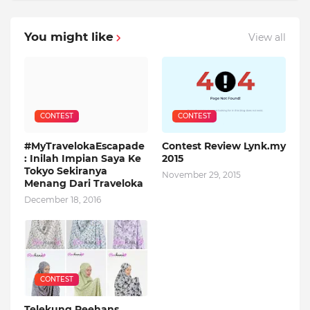
You might like
View all
CONTEST
CONTEST
#MyTravelokaEscapade
Contest Review Lynk.my
: Inilah Impian Saya Ke
2015
Tokyo Sekiranya
November 29, 2015
Menang Dari Traveloka
December 18, 2016
CONTEST
Telekung Reehans