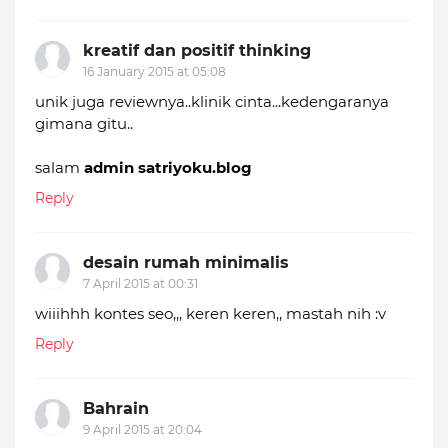
kreatif dan positif thinking
16 January 2015 at 05:08
unik juga reviewnya..klinik cinta...kedengaranya
gimana gitu..
salam
admin satriyoku.blog
Reply
desain rumah minimalis
7 April 2015 at 00:31
wiiihhh kontes seo,,, keren keren,, mastah nih :v
Reply
Bahrain
9 April 2015 at 20:04