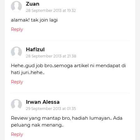
Zuan
28 September 2013 at 19:32
alamak! tak join lagi
Reply
Hafizul
28 September 2013 at 21:38
Hehe..gud job bro..semoga artikel ni mendapat di
hati juri..hehe..
Reply
Irwan Alessa
29 September 2013 at 01:35
Review yang mantap bro, hadiah lumayan.. Ada
peluang nak menang..
Reply