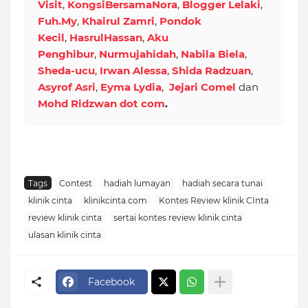
Visit
,
KongsiBersamaNora
,
Blogger Lelaki
,
Fuh.My
,
Khairul Zamri
,
Pondok
Kecil
,
HasrulHassan
,
Aku
Penghibur
,
Nurmujahidah
,
Nabila Biela
,
Sheda-ucu
,
Irwan Alessa
,
Shida Radzuan
,
Asyrof Asri
,
Eyma Lydia
,
Jejari Comel
dan
Mohd Ridzwan dot com
.
Tags
Contest
hadiah lumayan
hadiah secara tunai
klinik cinta
klinikcinta.com
Kontes Review klinik CInta
review klinik cinta
sertai kontes review klinik cinta
ulasan klinik cinta
Facebook