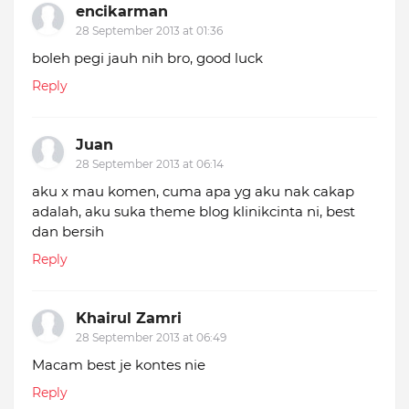
encikarman
28 September 2013 at 01:36
boleh pegi jauh nih bro, good luck
Reply
Juan
28 September 2013 at 06:14
aku x mau komen, cuma apa yg aku nak cakap
adalah, aku suka theme blog klinikcinta ni, best
dan bersih
Reply
Khairul Zamri
28 September 2013 at 06:49
Macam best je kontes nie
Reply