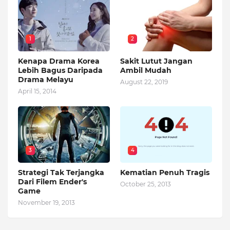
1
2
Kenapa Drama Korea
Sakit Lutut Jangan
Lebih Bagus Daripada
Ambil Mudah
Drama Melayu
August 22, 2019
April 15, 2014
3
4
Strategi Tak Terjangka
Kematian Penuh Tragis
Dari Filem Ender's
October 25, 2013
Game
November 19, 2013