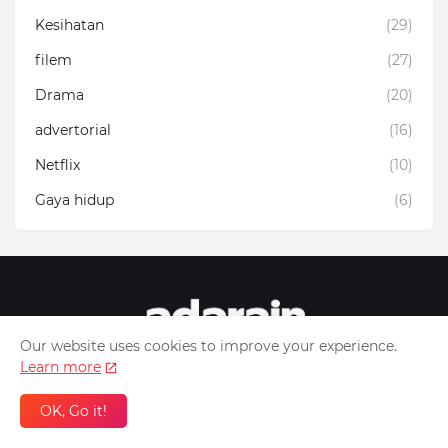
Kesihatan
(29)
filem
(27)
Drama
(20)
advertorial
(16)
Netflix
(10)
Gaya hidup
(6)
Our website uses cookies to improve your experience.
Learn more
Blog tentang pengalaman peribadi, travelog, foodies
serta berkaitan dengan isu semasa
OK, Go it!