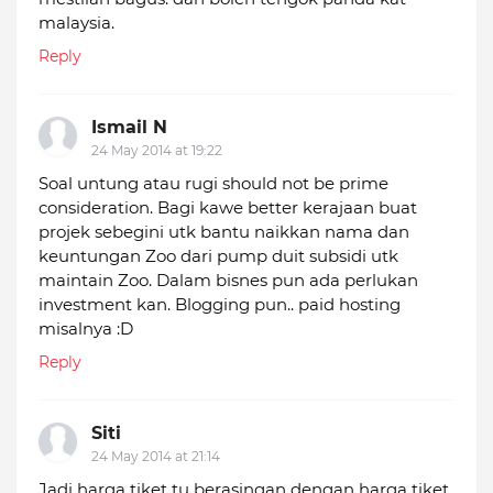
malaysia.
Reply
Ismail N
24 May 2014 at 19:22
Soal untung atau rugi should not be prime
consideration. Bagi kawe better kerajaan buat
projek sebegini utk bantu naikkan nama dan
keuntungan Zoo dari pump duit subsidi utk
maintain Zoo. Dalam bisnes pun ada perlukan
investment kan. Blogging pun.. paid hosting
misalnya :D
Reply
Siti
24 May 2014 at 21:14
Jadi harga tiket tu berasingan dengan harga tiket