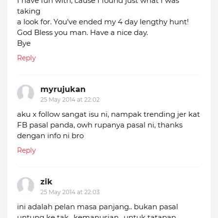
I have fun with, cause I found just what I was
taking
a look for. You've ended my 4 day lengthy hunt!
God Bless you man. Have a nice day.
Bye
Reply
myrujukan
25 May 2014 at 22:02
aku x follow sangat isu ni, nampak trending jer kat
FB pasal panda, owh rupanya pasal ni, thanks
dengan info ni bro
Reply
zik
25 May 2014 at 22:03
ini adalah pelan masa panjang.. bukan pasal
untung ke tak.. kemanusian.. untuk tatapan