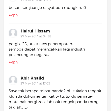
27 May 2014 at 03:03
bukan kerajaan je rakyat pun mungkin. :0
Reply
Hairul Hissam
27 May 2014 at 04:38
pergh.. 25 juta tu kos penempatan..
semoga dapat merancakkan lagi industri
pelancungan negara..
Reply
Khir Khalid
27 May 2014 at 17:05
Saya tak berapa minat panda2 ni.. sukalah tengok
klu ada dokumentari kat tv tu, tp klu semata-
mata nak pergi zoo sbb nak tengok panda mmg
tak lah.. :D