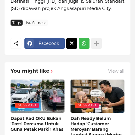
Definasi Tinggi (HD) dan juga 15 Saluran Standart
(SD) dibawah projek Angkasapuri Media City.
Tags
Isu Semasa
Facebook
You might like
View all
ISU SEMASA
ISU SEMASA
Dapat Kad OKU Bukan
Dah Ready Belum
'Pass' Percuma Untuk
Hadap 'Customer
Guna Petak Parkir Khas
Meroyan' Barang
Lambat Sampai Musim