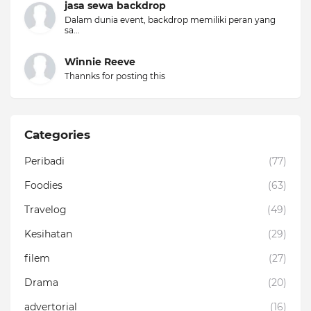
jasa sewa backdrop
Dalam dunia event, backdrop memiliki peran yang
sa...
Winnie Reeve
Thannks for posting this
Categories
Peribadi
(77)
Foodies
(63)
Travelog
(49)
Kesihatan
(29)
filem
(27)
Drama
(20)
advertorial
(16)