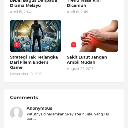
Lebih Bagus Daripada
Trend Masa Kini
Drama Melayu
Dicemuh
April 15, 2014
April 16, 2015
3
4
Strategi Tak Terjangka
Sakit Lutut Jangan
Dari Filem Ender's
Ambil Mudah
Game
August 22, 2019
November 19, 2013
Comments
Anonymous
Patutnya diharamkan SPaylater ni, aku yang T18
pun...