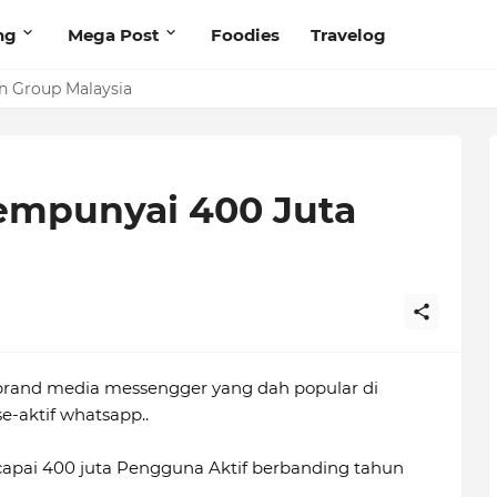
ng
Mega Post
Foodies
Travelog
5
an Group Malaysia
empunyai 400 Juta
 brand media messengger yang dah popular di
-aktif whatsapp..
capai 400 juta Pengguna Aktif berbanding tahun