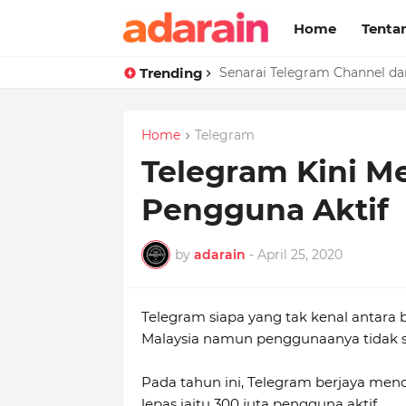
Home
Tenta
Trending
Drama Korea Paling Best 201
Senarai Telegram Channel d
Home
Telegram
Telegram Kini M
Pengguna Aktif
by
adarain
-
April 25, 2020
Telegram siapa yang tak kenal antara
Malaysia namun penggunaanya tidak se
Pada tahun ini, Telegram berjaya men
lepas iaitu 300 juta pengguna aktif.