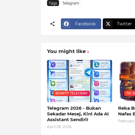
Tags
Telegram
Facebook
Twitter
You might like
BENEFIT TELEGRAM
ISU 
Telegram 2026 - Bukan
Reka B
Sekadar Mesej, Kini Ada AI
Nafas 
Assistant Sendiri!
February 
April 28, 2026