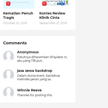
3
4
Kematian Penuh
Kontes Review
Tragis
Klinik Cinta
October 25, 2013
September 27, 2013
Comments
Anonymous
Patutnya diharamkan SPaylater ni,
aku yang T18 pun...
jasa sewa backdrop
Dalam dunia event, backdrop
memiliki peran yang sa...
Winnie Reeve
Thannks for posting this