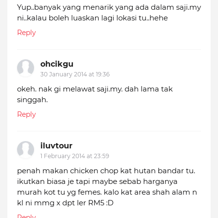
Yup..banyak yang menarik yang ada dalam saji.my
ni..kalau boleh luaskan lagi lokasi tu..hehe
Reply
ohcikgu
30 January 2014 at 19:36
okeh. nak gi melawat saji.my. dah lama tak
singgah.
Reply
iluvtour
1 February 2014 at 23:59
penah makan chicken chop kat hutan bandar tu.
ikutkan biasa je tapi maybe sebab harganya
murah kot tu yg femes. kalo kat area shah alam n
kl ni mmg x dpt ler RM5 :D
Reply