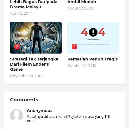
Lebih Bagus Daripada
Ambil Mudah
Drama Melayu
August 22, 2019
April 15, 2014
3
4
Strategi Tak Terjangka
Kematian Penuh Tragis
Dari Filem Ender's
October 25, 2013
Game
November 19, 2013
Comments
Anonymous
Patutnya diharamkan SPaylater ni, aku yang T18
pun...