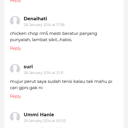
Reply
Denaihati
28 January 2014 at 17:58
chicken chop rm5 mesti beratur panjang
punyalah, lambat sikit...habis.
Reply
suri
28 January 2014 at 21:31
mujur perut saya sudah terisi kalau tak mahu pi
cari gprs gak ni
Reply
Ummi Hanie
29 January 2014 at 00:03