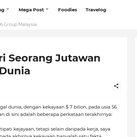
ng
Mega Post
Foodies
Travelog
5
ri Seorang Jutawan
 Dunia
l dunia, dengan kekayaan $ 7 bilion, pada usia 56
n di sini adalah beberapa perkataan terakhirnya:
ipati kejayaan, tetapi selain daripada kerja, saya
ada akhirnya kekayaan hanyalah satu fakta