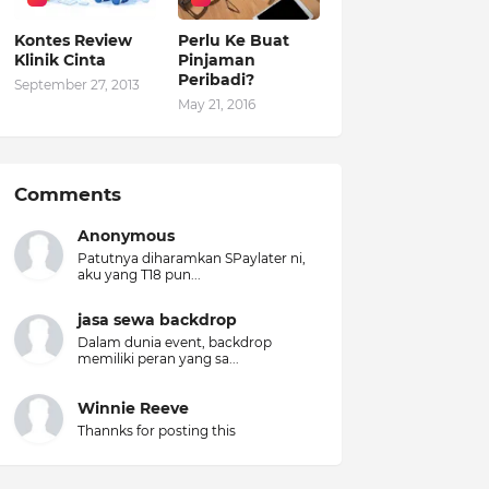
Kontes Review
Perlu Ke Buat
Klinik Cinta
Pinjaman
Peribadi?
September 27, 2013
May 21, 2016
Comments
Anonymous
Patutnya diharamkan SPaylater ni,
aku yang T18 pun...
jasa sewa backdrop
Dalam dunia event, backdrop
memiliki peran yang sa...
Winnie Reeve
Thannks for posting this