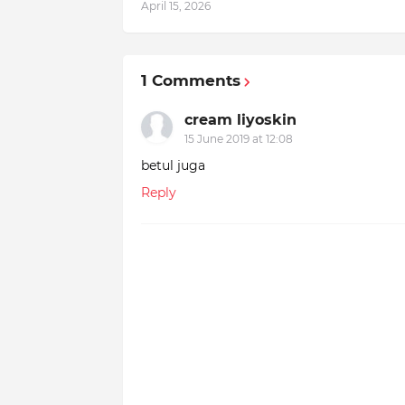
April 15, 2026
1 Comments
cream liyoskin
15 June 2019 at 12:08
betul juga
Reply