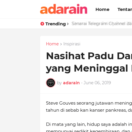
Home
Tenta
Trending
Drama Korea Paling Best 201
Home
Inspirasi
Nasihat Padu Da
yang Meninggal
by
adarain
-
June 06, 2019
Steve Gouves seorang jutawan meningga
tahun di sebab kan kanser pankreas, da
Di mata yang lain, hidup saya adalah int
mempunyai sedikit kegembiraan, dan p