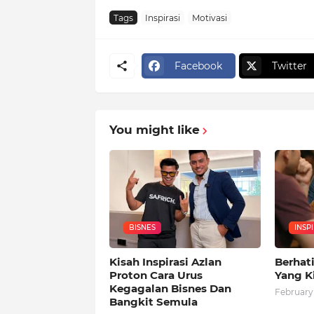
Tags
Inspirasi
Motivasi
Facebook
Twitter
You might like
BISNES
INSPI
Kisah Inspirasi Azlan
Berhat
Proton Cara Urus
Yang K
Kegagalan Bisnes Dan
February 
Bangkit Semula